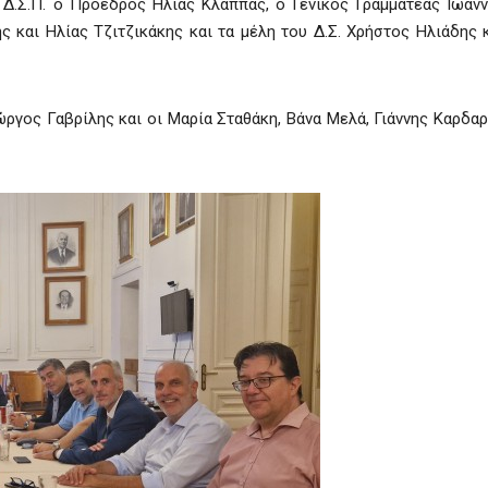
 Δ.Σ.Π. ο Πρόεδρος Ηλίας Κλάππας, ο Γενικός Γραμματέας Ιωάν
 και Ηλίας Τζιτζικάκης και τα μέλη του Δ.Σ. Χρήστος Ηλιάδης 
ώργος Γαβρίλης και οι Μαρία Σταθάκη, Βάνα Μελά, Γιάννης Καρδα