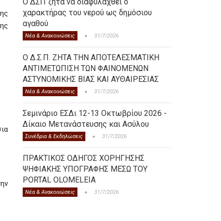
Ο ΔΣΠ ζητά να διαφυλαχθεί ο
χαρακτήρας του νερού ως δημόσιου
ης
αγαθού
της
Νέα & Ανακοινώσεις
31/7/2026
Ο Δ.Σ.Π. ΖΗΤΑ ΤΗΝ ΑΠΟΤΕΛΕΣΜΑΤΙΚΗ
ΑΝΤΙΜΕΤΩΠΙΣΗ ΤΩΝ ΦΑΙΝΟΜΕΝΩΝ
ΑΣΤΥΝΟΜΙΚΗΣ ΒΙΑΣ ΚΑΙ ΑΥΘΑΙΡΕΣΙΑΣ
Νέα & Ανακοινώσεις
31/7/2026
Σεμινάριο ΕΣΔι 12-13 Οκτωβρίου 2026 -
Δίκαιο Μετανάστευσης και Ασύλου
σια
Συνέδρια & Εκδηλώσεις
31/7/2026
ΠΡΑΚΤΙΚΟΣ ΟΔΗΓΟΣ ΧΟΡΗΓΗΣΗΣ
ΨΗΦΙΑΚΗΣ ΥΠΟΓΡΑΦΗΣ ΜΕΣΩ ΤΟΥ
PORTAL OLOMELEIA
την
Νέα & Ανακοινώσεις
31/7/2026