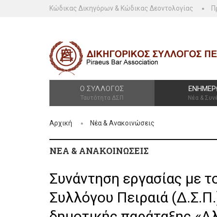
Κώδικας Δικηγόρων & Κώδικας Δεοντολογίας
Π
Ο ΣΎΛΛΟΓΟΣ
ΕΝΗΜΈΡ
Ταυτότητα ΔΣΠ
Νέα & Συν
Αρχική
Νέα & Ανακοινώσεις
ΝΈΑ & ΑΝΑΚΟΙΝΏΣΕΙΣ
Συνάντηση εργασίας με τ
Συλλόγου Πειραιά (Δ.Σ.Π.
δημοτικής παράταξης «Α