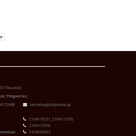
er
35 Πειραιάς
κές Υπηρεσίες:
04172948
secretary@dspeiraia.gr
2104176251, 2104115792
2104115703
ματείων:
2104220625