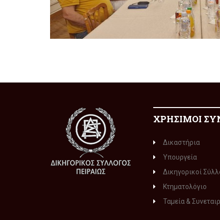
ΧΡΗΣΙΜΟΙ ΣΥ
Δικαστήρια
Υπουργεία
Δικηγορικοί Σύλλ
Κτηματολόγιο
Ταμεία & Συνεται