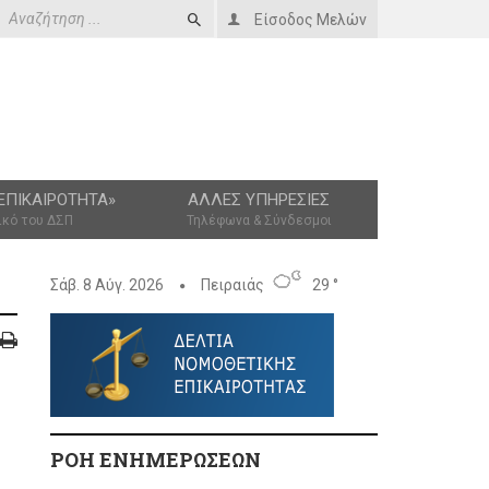
Είσοδος Μελών
ΕΠΙΚΑΙΡΌΤΗΤΑ»
ΆΛΛΕΣ ΥΠΗΡΕΣΊΕΣ
ικό του ΔΣΠ
Τηλέφωνα & Σύνδεσμοι
Σάβ. 8 Αύγ. 2026
Πειραιάς
29 °
ΡΟΗ ΕΝΗΜΕΡΩΣΕΩΝ