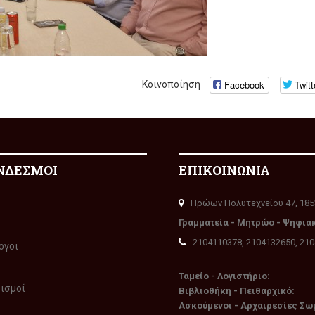
Facebook
Twitt
Κοινοποίηση
ΝΔΕΣΜΟΙ
ΕΠΙΚΟΙΝΩΝΙΑ
Ηρώων Πολυτεχνείου 47, 185
Γραμματεία - Μητρώο - Ψηφια
2104110378, 2104132650, 21
ογοι
Ταμείο - Λογιστήριο:
ρισμοί
Βιβλιοθήκη - Πειθαρχικό:
Ασκούμενοι - Αρχαιρεσίες Σω