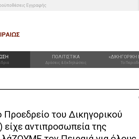
ροϋποθέσεις Εγγραφής
ΩΣΗ
ΠΟΛΙΤΙΣΤΙΚΆ
«ΔΙΚΗΓΟΡΙΚΉ 
έδρια
Δράσεις & Εκδηλώσεις
Το Περιοδ
ο Προεδρείο του Δικηγορικού
) είχε αντιπροσωπεία της
λλάΖΟΥΜΕ τον Πειραιά για όλους