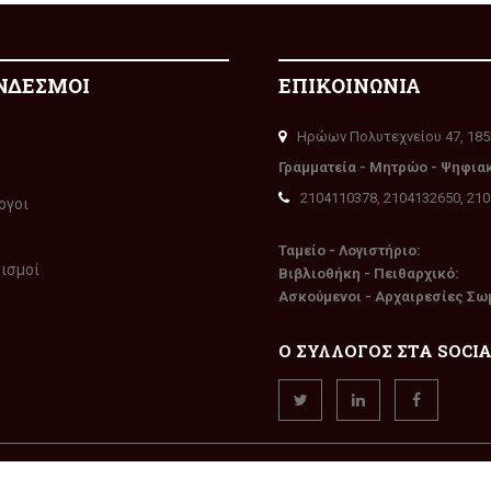
ΝΔΕΣΜΟΙ
ΕΠΙΚΟΙΝΩΝΙΑ
Ηρώων Πολυτεχνείου 47, 185
Γραμματεία - Μητρώο - Ψηφια
2104110378, 2104132650, 21
ογοι
Ταμείο - Λογιστήριο:
ρισμοί
Βιβλιοθήκη - Πειθαρχικό:
Ασκούμενοι - Αρχαιρεσίες Σω
Ο ΣΥΛΛΟΓΟΣ ΣΤΑ SOCI
την επιφύλαξη παντός δικαιώματος. Δημιουργία
WEXGroup
TM