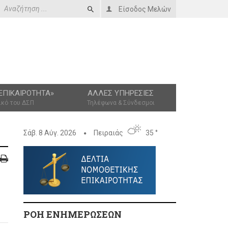
Είσοδος Μελών
ΕΠΙΚΑΙΡΌΤΗΤΑ»
ΆΛΛΕΣ ΥΠΗΡΕΣΊΕΣ
ικό του ΔΣΠ
Τηλέφωνα & Σύνδεσμοι
Σάβ. 8 Αύγ. 2026
Πειραιάς
35 °
ΡΟΗ ΕΝΗΜΕΡΩΣΕΩΝ