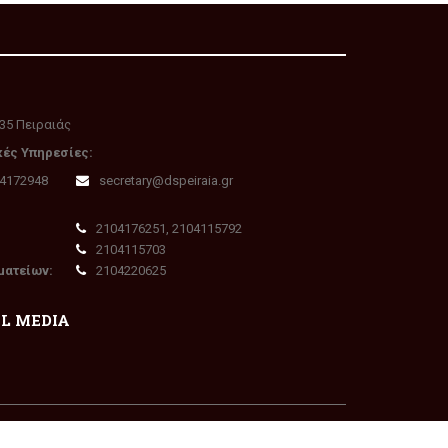
35 Πειραιάς
κές Υπηρεσίες:
04172948
secretary@dspeiraia.gr
2104176251, 2104115792
2104115703
ματείων:
2104220625
AL MEDIA
Πολιτική Απορρήτου - GDPR