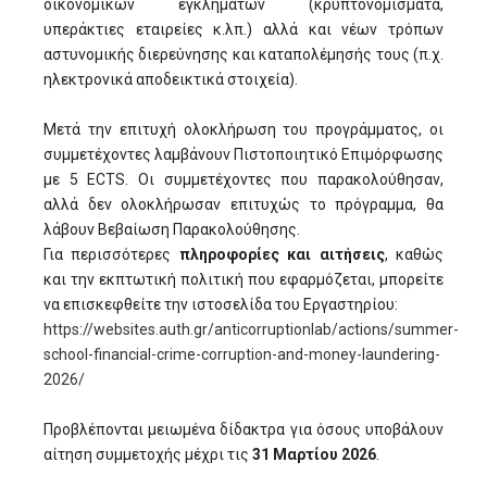
οικονομικών εγκλημάτων (κρυπτονομίσματα,
υπεράκτιες εταιρείες κ.λπ.) αλλά και νέων τρόπων
αστυνομικής διερεύνησης και καταπολέμησής τους (π.χ.
ηλεκτρονικά αποδεικτικά στοιχεία).
Μετά την επιτυχή ολοκλήρωση του προγράμματος, οι
συμμετέχοντες λαμβάνουν Πιστοποιητικό Επιμόρφωσης
με 5 ECTS. Οι συμμετέχοντες που παρακολούθησαν,
αλλά δεν ολοκλήρωσαν επιτυχώς το πρόγραμμα, θα
λάβουν Βεβαίωση Παρακολούθησης.
Για περισσότερες
πληροφορίες και αιτήσεις
, καθώς
και την εκπτωτική πολιτική που εφαρμόζεται, μπορείτε
να επισκεφθείτε την ιστοσελίδα του Εργαστηρίου:
https://websites.auth.gr/anticorruptionlab/actions/summer-
school-financial-crime-corruption-and-money-laundering-
2026/
Προβλέπονται μειωμένα δίδακτρα για όσους υποβάλουν
αίτηση συμμετοχής μέχρι τις
31 Μαρτίου 2026
.