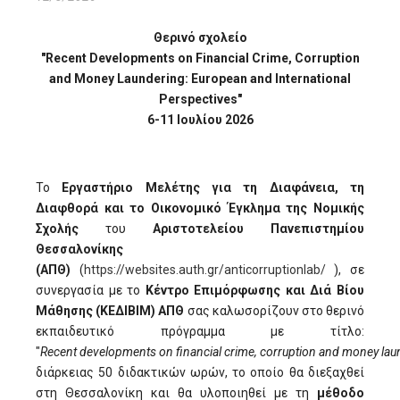
Θερινό σχολείο
"Recent Developments on Financial Crime, Corruption
and Money Laundering: European and International
Perspectives"
6-11 Ιουλίου 2026
Το
Εργαστήριο Μελέτης για τη Διαφάνεια, τη
Διαφθορά και το Οικονομικό Έγκλημα της Νομικής
Σχολής
του
Αριστοτελείου Πανεπιστημίου
Θεσσαλονίκης
(ΑΠΘ)
(
https://websites.auth.gr/anticorruptionlab/
), σε
συνεργασία με το
Κέντρο Επιμόρφωσης και Διά Βίου
Μάθησης (ΚΕΔΙΒΙΜ)
ΑΠΘ
σας καλωσορίζουν στο θερινό
εκπαιδευτικό πρόγραμμα με τίτλο:
"
Recent
developments
on
financial
crime,
corruption
and
money
lau
διάρκειας 50 διδακτικών ωρών, το οποίο θα διεξαχθεί
στη Θεσσαλονίκη και θα υλοποιηθεί με τη
μέθοδο