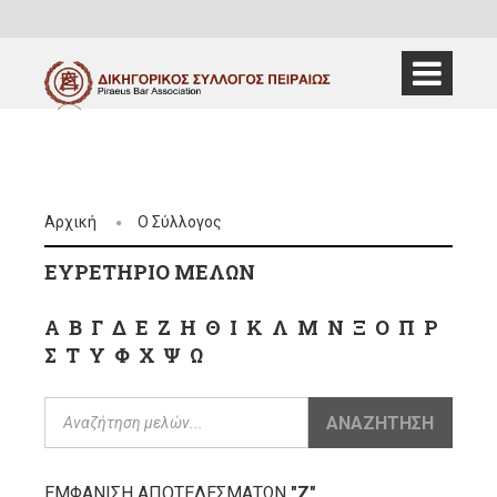
Αρχική
Ο Σύλλογος
ΕΥΡΕΤΗΡΙΟ ΜΕΛΩΝ
Α
Β
Γ
Δ
Ε
Ζ
Η
Θ
Ι
Κ
Λ
Μ
Ν
Ξ
Ο
Π
Ρ
Σ
Τ
Υ
Φ
Χ
Ψ
Ω
ΑΝΑΖΗΤΗΣΗ
ΕΜΦΑΝΙΣΗ ΑΠΟΤΕΛΕΣΜΑΤΩΝ
"Ζ"