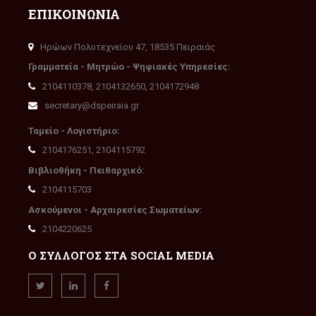
ΕΠΙΚΟΙΝΩΝΙΑ
Ηρώων Πολυτεχνείου 47, 18535 Πειραιάς
Γραμματεία - Μητρώο - Ψηφιακές Υπηρεσίες:
2104110378, 2104132650, 2104172948
secretary@dspeiraia.gr
Ταμείο - Λογιστήριο:
2104176251, 2104115792
Βιβλιοθήκη - Πειθαρχικό:
2104115703
Ασκούμενοι - Αρχαιρεσίες Σωματείων:
2104220625
Ο ΣΥΛΛΟΓΟΣ ΣΤΑ SOCIAL MEDIA